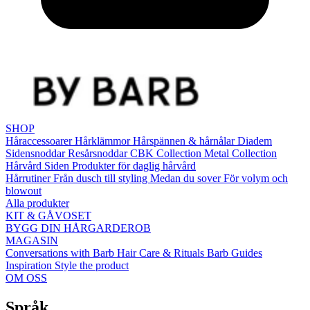
SHOP
Håraccessoarer
Hårklämmor
Hårspännen & hårnålar
Diadem
Sidensnoddar
Resårsnoddar
CBK Collection
Metal Collection
Hårvård
Siden
Produkter för daglig hårvård
Hårrutiner
Från dusch till styling
Medan du sover
För volym och
blowout
Alla produkter
KIT & GÅVOSET
BYGG DIN HÅRGARDEROB
MAGASIN
Conversations with Barb
Hair Care & Rituals
Barb Guides
Inspiration
Style the product
OM OSS
Språk