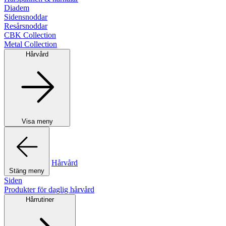
Diadem
Sidensnoddar
Resårsnoddar
CBK Collection
Metal Collection
Hårvård
Visa meny
Hårvård
Stäng meny
Siden
Produkter för daglig hårvård
Hårrutiner