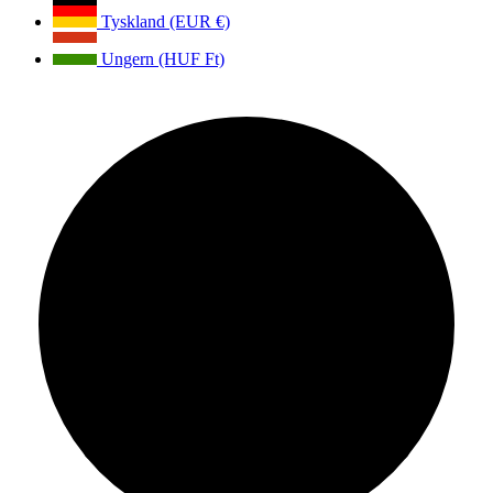
Tyskland (EUR €)
Ungern (HUF Ft)